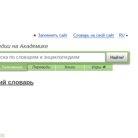
Запомнить сайт
Словарь на свой сайт
RU
едии на Академике
Найти!
Толкования
Переводы
Книги
Игры ⚽
ий словарь
011
.