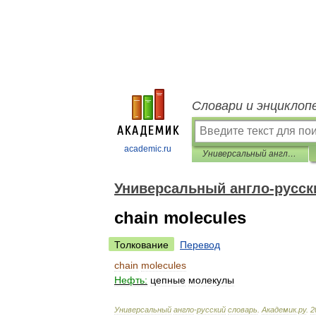
Словари и энциклоп
academic.ru
Универсальный англо-русский словарь
Универсальный англо-русск
chain molecules
Толкование
Перевод
chain
molecules
Нефть:
цепные
молекулы
Универсальный
англо
-
русский
словарь
.
Академик
.
ру
.
2