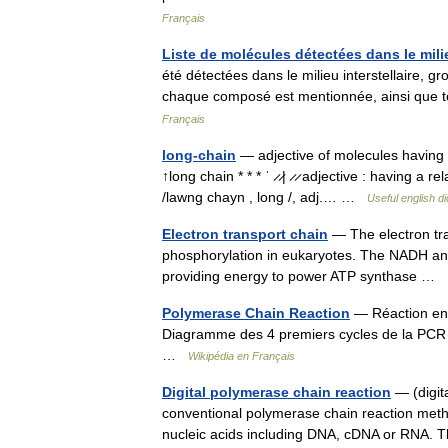
Français
Liste de molécules détectées dans le milie
été détectées dans le milieu interstellaire, 
chaque composé est mentionnée, ainsi que 
Français
long-chain
— adjective of molecules having r
↑long chain * * * ˈ ̷ ̷| ̷ ̷ adjective : having a
/lawng chayn , long /, adj.… …
Useful english di
Electron transport chain
— The electron tran
phosphorylation in eukaryotes. The NADH and 
providing energy to power ATP synthase …
Polymerase Chain Reaction
— Réaction en 
Diagramme des 4 premiers cycles de la PCR L
…
Wikipédia en Français
Digital polymerase chain reaction
— (digit
conventional polymerase chain reaction method
nucleic acids including DNA, cDNA or RNA