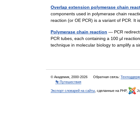
Overlap extension polymerase chain reac
components used in polymerase chain reacti
reaction (or OE PCR) is a variant of PCR. It
Polymerase chain reaction
— PCR redirects 
PCR tubes, each containing a 100 μl reaction
technique in molecular biology to amplify a
© Академик, 2000-2026
Обратная связь:
Техподдерж
👣 Путешествия
Экспорт словарей на сайты
, сделанные на PHP,
Jo