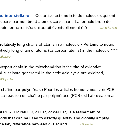
u interstellaire
— Cet article est une liste de molécules qui ont
groupées par nombre d atomes constituant. La formule brute de
toute forme ionisée qui aurait éventuellement été… …
Wikipédia en
elatively long chains of atoms in a molecule • Pertains to noun:
 relatively long chain of atoms (as carbon atoms) in the molecule * * *
ctionary
sport chain in the mitochondrion is the site of oxidative
succinate generated in the citric acid cycle are oxidized,
Wikipedia
chaîne par polymérase Pour les articles homonymes, voir PCR.
a réaction en chaîne par polymérase (PCR est l abréviation an
al PCR, DigitalPCR, dPCR, or dePCR) is a refinement of
s that can be used to directly quantify and clonally amplify
. The key difference between dPCR and… …
Wikipedia