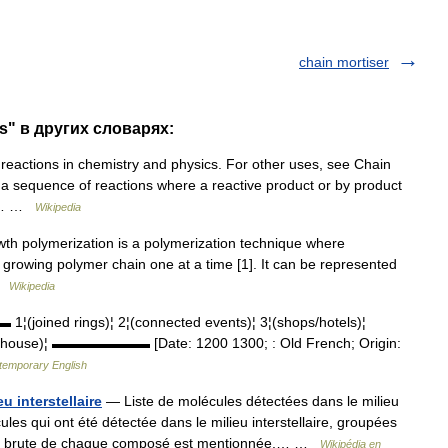
chain mortiser
s" в других словарях:
 reactions in chemistry and physics. For other uses, see Chain
s a sequence of reactions where a reactive product or by product
 In… …
Wikipedia
h polymerization is a polymerization technique where
rowing polymer chain one at a time [1]. It can be represented
 …
Wikipedia
joined rings)¦ 2¦(connected events)¦ 3¦(shops/hotels)¦
ng a house)¦ ▬▬▬▬▬▬▬ [Date: 1200 1300; : Old French; Origin:
ntemporary English
u interstellaire
— Liste de molécules détectées dans le milieu
écules qui ont été détectée dans le milieu interstellaire, groupées
ule brute de chaque composé est mentionnée,… …
Wikipédia en