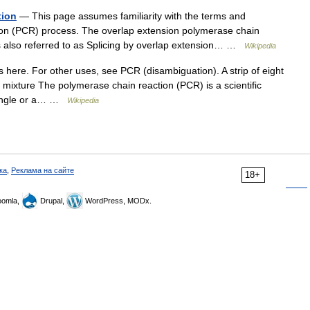
tion
— This page assumes familiarity with the terms and
on (PCR) process. The overlap extension polymerase chain
 is also referred to as Splicing by overlap extension… …
Wikipedia
here. For other uses, see PCR (disambiguation). A strip of eight
 mixture The polymerase chain reaction (PCR) is a scientific
 single or a… …
Wikipedia
ка
,
Реклама на сайте
18+
omla,
Drupal,
WordPress, MODx.