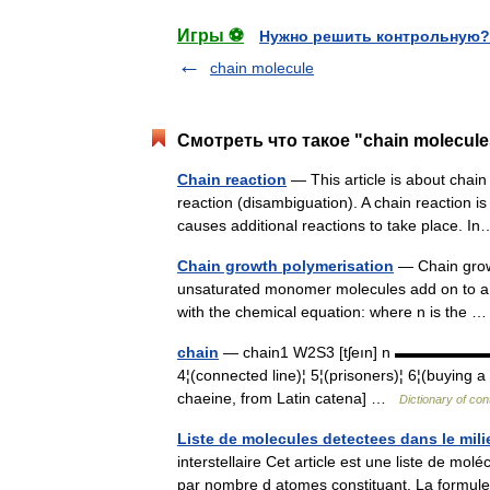
Игры ⚽
Нужно решить контрольную?
chain molecule
Смотреть что такое "chain molecule
Chain reaction
— This article is about chain
reaction (disambiguation). A chain reaction i
causes additional reactions to take place.
Chain growth polymerisation
— Chain growt
unsaturated monomer molecules add on to a g
with the chemical equation: where n is the
chain
— chain1 W2S3 [tʃeın] n ▬▬▬▬▬▬▬ 1¦(
4¦(connected line)¦ 5¦(prisoners)¦ 6¦(buyi
chaeine, from Latin catena] …
Dictionary of co
Liste de molecules detectees dans le milie
interstellaire Cet article est une liste de mol
par nombre d atomes constituant. La form